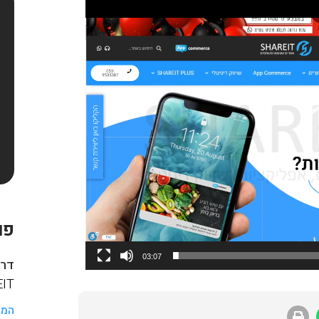
פו
03:07
דרך
HAREIT
המש