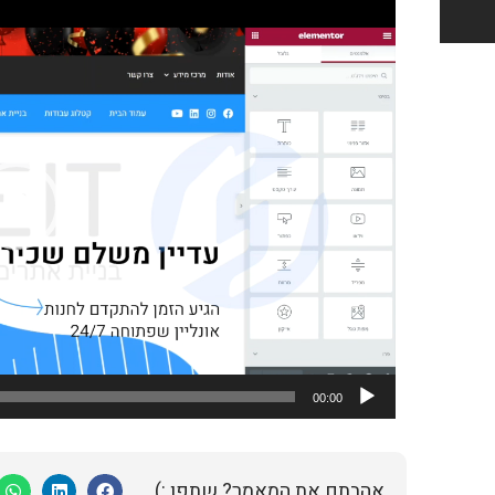
נגן
וידאו
00:00
אהבתם את המאמר? שתפו :)