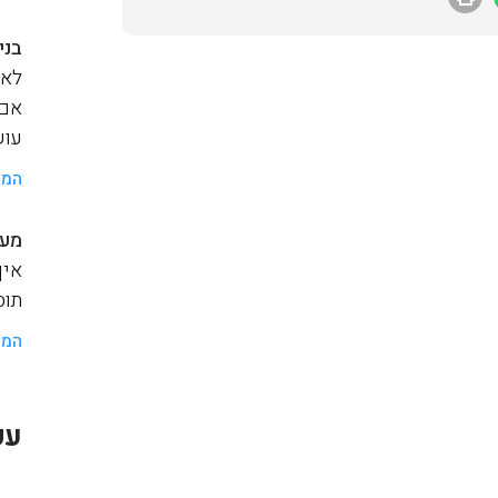
בני
לאנ
אם 
עוש
המש
מער
איך
תוסף a
המש
עק