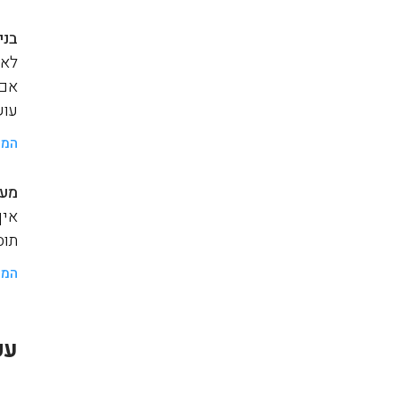
בני
לאנ
אם 
עוש
המש
מער
איך
תוסף a
המש
עק