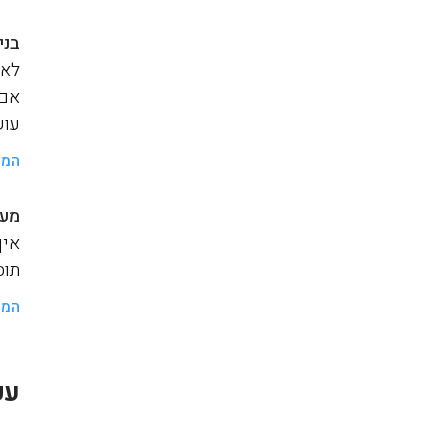
בני
לאנ
אם 
עוש
המש
מער
איך
תוסף a
המש
עק