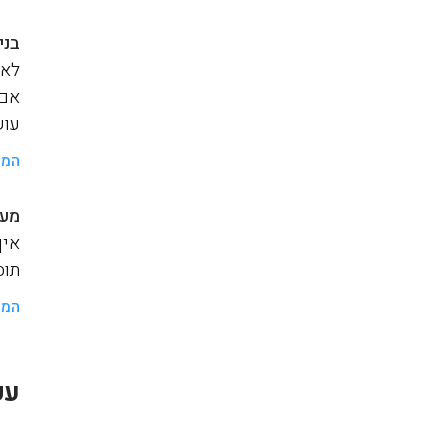
בני
לאנ
אם 
עוש
המש
מער
איך
תוסף a
המש
עק