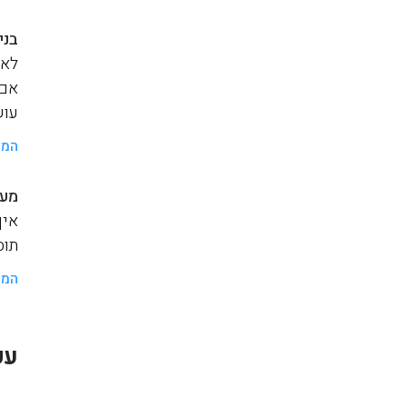
בני
לאנ
אם 
עוש
המש
מער
איך
תוסף a
המש
עק