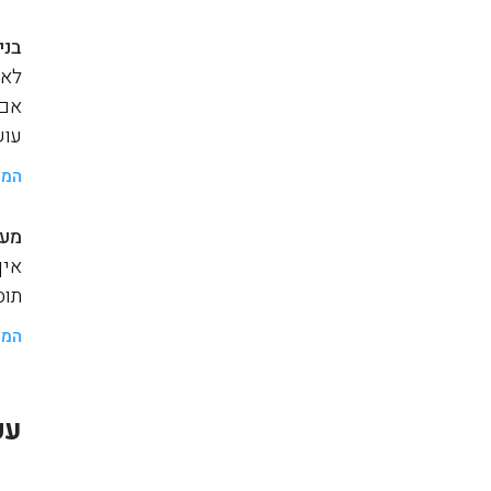
בני
לאנ
אם 
עוש
המש
מער
איך
תוסף a
המש
עק