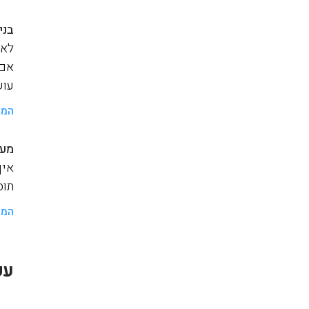
בני
לאנ
אם 
עוש
המש
מער
איך
תוסף a
המש
עק