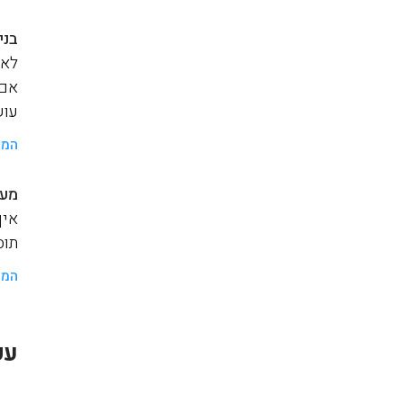
בני
לאנ
אם 
עוש
המש
מער
איך
תוסף a
המש
עק