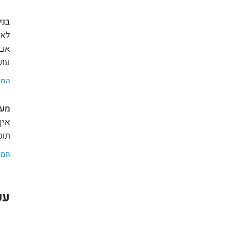
בני
לאנ
אם 
עוש
המש
מער
איך
תוסף a
המש
עק