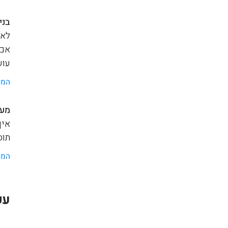
בני
לאנ
אם 
עוש
המש
מער
איך
תוסף a
המש
עק