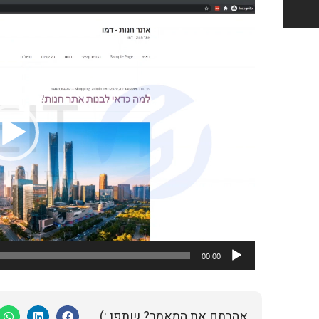
נגן
וידאו
00:00
אהבתם את המאמר? שתפו :)