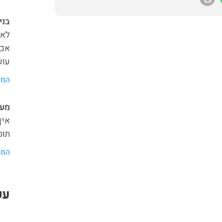
בני
לאנ
אם 
עוש
המש
מער
איך
תוסף a
המש
עק