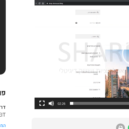
פו
02:26
דרך
HAREIT
המש