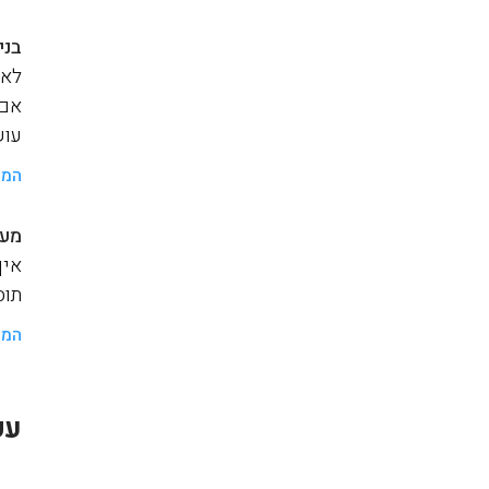
בני
לאנ
אם 
עוש
המש
מער
איך
תוסף a
המש
עק