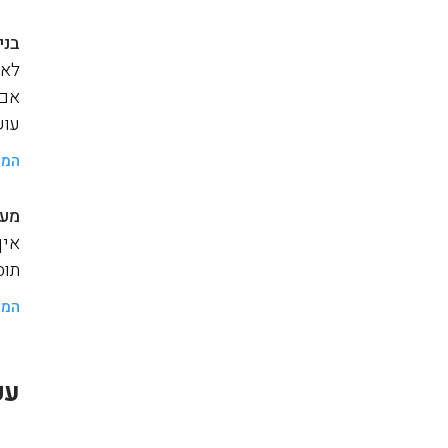
בני
לאנ
אם 
עוש
המש
מער
איך
תוסף a
המש
עק