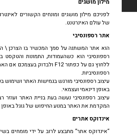
מילון מושגים
לפניכם מילון מושגים ומונחים הקשורים לאינטרנט,
של עולם האינרטנט.
אתר רספונסיבי
הוא אתר המשתנה על סמך המכשיר בו הצרכן \ ה
רספונסיבי הוא כשהעמודות, התמונות והטקסט בא
ללחוץ גם על כפתור F12 ולבדוק 
רספונסיביות.
עיצוב רספונסיבי מורגש בגמישות האתר ושימוש בכ
באופן דינאמי ועצמאי.
עיצוב רספונסיבי נעשה בעת בניית האתר ועוזר 
המקדמת את האתר במנוע החיפוש של גוגל באופן או
אינדוקס אתרים
“אינדוקס אתר” מתבצע לרוב על ידי מומחים בשיוו