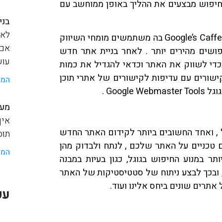
 החיפוש מבצעים את ההליך באופן ממוחשב עם
בני
לאנ
מערכת האינדוקס של גוגל בשם גוגל קפאין – Google’s Caffeine בה משתמשים מומחי השיווק
אם 
פושים מהירים יותר . לאחר בניית אתר חדש
עוש
כדי לשווק את האתר וכדאי להגדיל את כמות
ישורים עם עדיפות לקישורים של אתרי תוכן
המש
Goo .
מער
איך
גל , ואחד החשובים ביותר לקידום האתר החדש
תוסף a
 טכניים על האתר שלכם , לנתח ולבדוק מהן
המש
תר במנוע החיפוש בגוגל, כגון בעיות במבנה
, ובכך לבצע ניתוח של סטטיסטיקות של האתר
תרים שונים ביחס אלינו ועוד.
עק