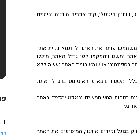
 שיווק דיגיטלי, קוד אתרים תוכנות וביטוים
משתמש פותח את האתר, לדוגמא בניית אתר
תר יתשנו ויתמקמו לפי גודל האתר, תוכלו
בעצמכם אם האתר רספונסיבי או שמא בניית האתר נעשה ללא
לל המכשירים באופן האוטומטי בו גדל האתר,
פו
רבות בנוחות המשתמשים ובאפוטימזציה באתר
רגני.
דרך
HAREIT
ק בגוגל וקידום אורגני, המוסיפים את האתר
המש