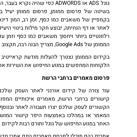
גוגל ADS או ADWORDS כפי שהיה נ
בשיטה של פרסום ממומן, פרסום ממומן יעיל ב
בקמפיין של משאבים כמו כסף, זמן רב, המון דינ
לאתר או דף הנחיתה, יבוצע חקר מילות ביטוי היעיל
רלוונטיים ביותר ויחסוך משאבים כמו כסף וזמן ע
הממומן של Google Ads, מצריך הבנה רבה, תקצוב נכון והשגחה רבה.
בקידום הממומן נצטרך להעלות מודעת קראייטיב
הלקוחות המחפשים במנוע החיפוש את השירות או ה
פרסום מאמרים ברחבי הרשת
עוד צורה של קידום אורגני לאתר העסק שלכ
קישורים ברחבי הרשת, מאמרים איכותיים המפו
הקשורים לעסק שלכם יצרו תעבורה לאתר ובנוסף 
המאמר או במהלכו באמצעות היפר קישור המושך
האתר במנוע החיפוש של גוגל ותורם רבות לקידום 
אתרים בהם תוכלו לפרסם מאמרים הינם אתרי חדשות,