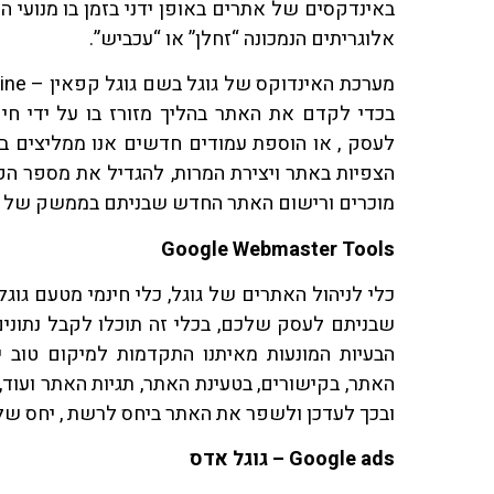
באינדקסים של אתרים באופן ידני בזמן בו מנועי
אלוגריתים הנמכונה “זחלן” או “עכביש”.
בכדי לקדם את האתר בהליך מזורז בו על ידי חי
לעסק , או הוספת עמודים חדשים אנו ממליצים ב
הצפיות באתר ויצירת המרות, להגדיל את מספר הק
מוכרים ורישום האתר החדש שבניתם בממשק של גוגל gle Webmaster Tools
Google Webmaster Tools
כלי לניהול האתרים של גוגל, כלי חינמי מטעם גו
שבניתם לעסק שלכם, בכלי זה תוכלו לקבל נתונים
הבעיות המונעות מאיתנו התקדמות למיקום טוב יו
האתר, בקישורים, בטעינת האתר, תגיות האתר ועוד
ובכך לעדכן ולשפר את האתר ביחס לרשת , יחס של א
Google ads
– גוגל אדס