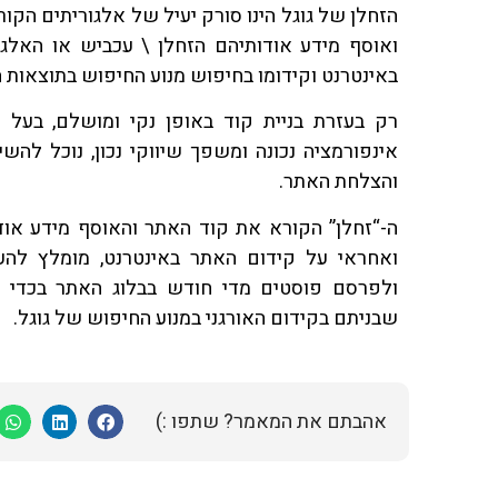
הזחלן של גוגל הינו סורק יעיל של אלגוריתים הקו
ואוסף מידע אודותיהם הזחלן \ עכביש או האלגו
באינטרנט וקידומו בחיפוש מנוע החיפוש בתוצאות ה
רק בעזרת בניית קוד באופן נקי ומושלם, בעל א
אינפורמציה נכונה ומשפך שיווקי נכון, נוכל להש
והצלחת האתר.
ה-“זחלן” הקורא את קוד האתר והאוסף מידע אוד
ואחראי על קידום האתר באינטרנט, מומלץ להע
ולפרסם פוסטים מדי חודש בבלוג האתר בכדי 
שבניתם בקידום האורגני במנוע החיפוש של גוגל.
אהבתם את המאמר? שתפו :)