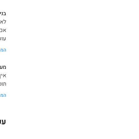
בני
לאנ
אם 
עוש
המש
מער
איך
תוסף a
המש
עק