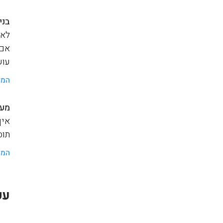
בני
לאנ
אם 
עוש
המש
מער
איך
תוסף a
המש
עק