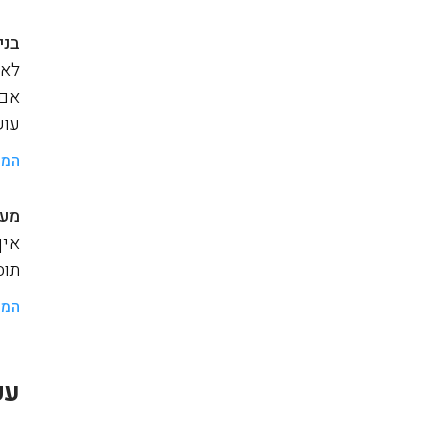
בני
לאנ
אם 
עוש
המש
מער
איך
תוסף a
המש
עק