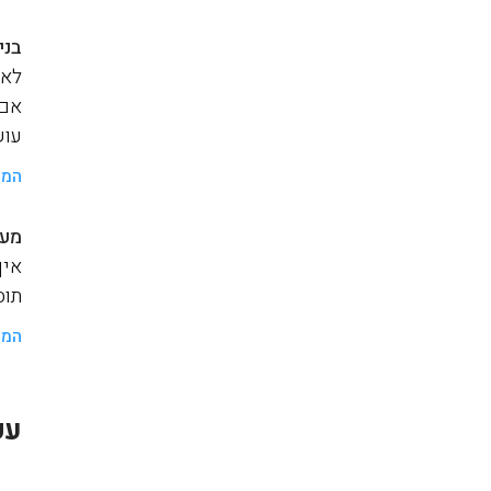
בני
לאנ
אם 
עוש
המש
מער
איך
תוסף a
המש
עק