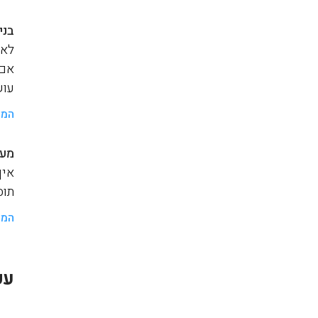
בני
לאנ
אם 
עוש
המש
מער
איך
תוסף a
המש
עק