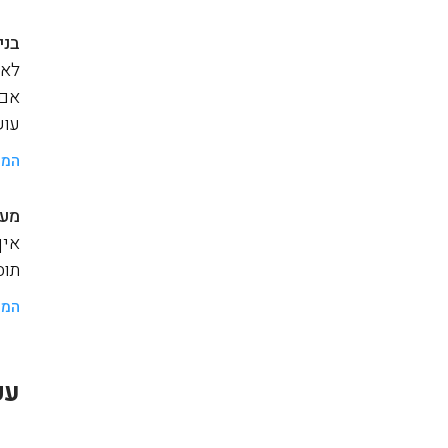
בני
לאנ
אם 
עוש
המש
מער
איך
תוסף a
המש
עק