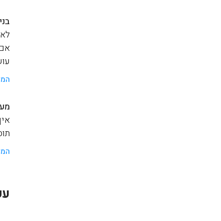
בני
לאנ
אם 
עוש
המש
מער
איך
תוסף a
המש
עק