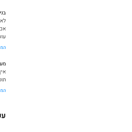
בני
לאנ
אם 
עוש
המש
מער
איך
תוסף a
המש
עק