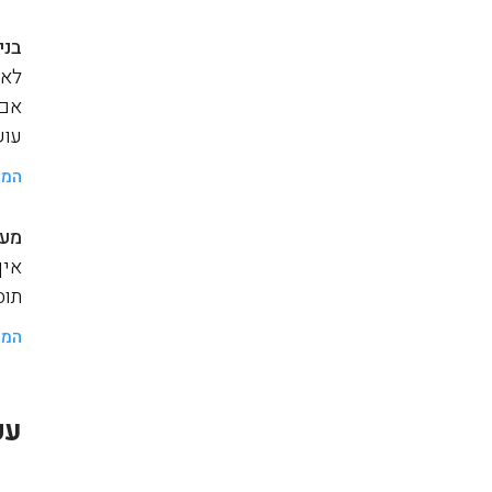
בני
לאנ
אם 
עוש
המש
מער
איך
תוסף a
המש
עק