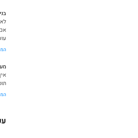
בני
לאנ
אם 
עוש
המש
מער
איך
תוסף a
המש
עק