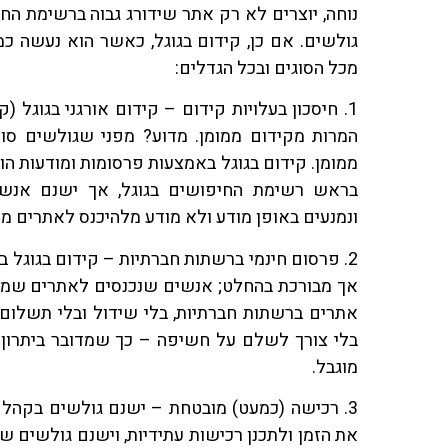
נוחה, יוצרים לא רק אתר שידורג גבוה ברשימת הח
גולשים. אם כן, קידום בגוגל, כאשר הוא נעשה כמ
מכל הסוגים ובכל הגדלים:
1. חיסכון בעלויות קידום – קידום אורגני בגוגל
המרות מקידום ממומן. מדוע? מפני שגולשים סו
ממומן. קידום בגוגל באמצעות פרסומות ומודעות 
בראש רשימת החיפושים בגוגל, אך ישנם אנשי
ונמנעים באופן מודע ולא מודע מלהיכנס לאתרים מה
2. פרסום חינמי ברשתות חברתיות – קידום בגוגל ב
אך מבורכת בהחלט; אנשים שנכנסים לאתרים שמקו
אתרים ברשתות חברתיות, בלי שידול ובלי תשלום.
בלי צורך לשלם על חשיפה – כך שמדובר ביתרון 
מוגבל.
3. רכישה (כמעט) מובטחת – ישנם גולשים בקהל
את הזמן ולתכנן רכישות עתידיות, וישנם גולשים