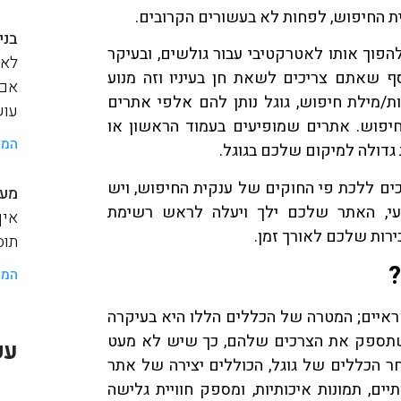
ית החיפוש, לפחות לא בעשורים הקרובים.
בני
פוך אותו לאטרקטיבי עבור גולשים, ובעיקר
לאנ
ף שאתם צריכים לשאת חן בעיניו וזה מנוע
אם 
/מילת חיפוש, גוגל נותן להם אלפי אתרים
עוש
יפוש. אתרים שמופיעים בעמוד הראשון או
המש
גדולה למיקום שלכם בגוגל.
כים ללכת פי החוקים של ענקית החיפוש, ויש
מער
י, האתר שלכם ילך ויעלה לראש רשימת
איך
רות שלכם לאורך זמן.
תוסף a
?
המש
ראיים; המטרה של הכללים הללו היא בעיקרה
זו שתספק את הצרכים שלהם, כך שיש לא מעט
עק
חר הכללים של גוגל, הכוללים יצירה של אתר
ים, תמונות איכותיות, ומספק חוויית גלישה