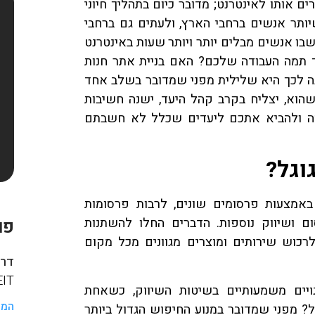
ים אותו לאינטרנט; מדובר כיום בתהליך חיוני
ותר אנשים ברחבי הארץ, ולעתים גם ברחבי
שבו אנשים מבלים יותר ויותר שעות באינטרנט
ך תמה העבודה שלכם? האם בניית אתר חנות
ה לכך היא שלילית מפני שמדובר בשלב אחד
הוא, יצליח בקרב קהל היעד, ישנה חשיבות
ימה ולהביא אתכם ליעדים שכלל לא חשבתם
וגל?
אמצעות פרסומים שונים, לרבות פרסומות
סום ושיווק נוספות. הדברים החלו להשתנות
פו
רכוש שירותים ומוצרים מגוונים מכל מקום
דרך
HAREIT
ויים משמעותיים בשיטות השיווק, כשאחת
המש
ל? מפני שמדובר במנוע החיפוש הגדול ביותר