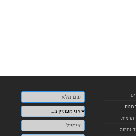
ים
 חנות
 תדמית
ד נחיתה