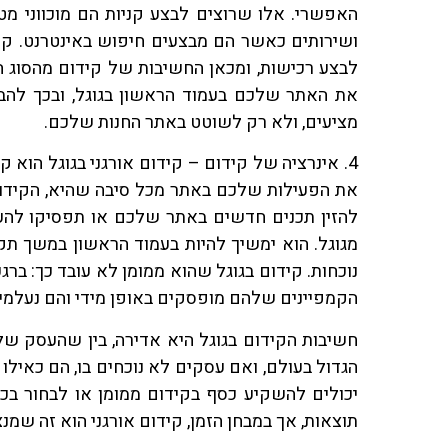
האפשרי. אלו שרוצים לבצע קניות הם מוכווני מ
ושירותים כאשר הם מבצעים חיפוש באינטרנט. קיד
לבצע רכישות, ומכאן החשיבות של קידום מהסוג ה
את האתר שלכם בעמוד הראשון בגוגל, ובכך להב
מציעים, ולא רק לשוטט באתר החנות שלכם.
4. אינרציה של קידום – קידום אורגני בגוגל הוא 
את הפעילות שלכם באתר מכל סיבה שהיא, הקידו
להזין תכנים חדשים באתר שלכם או תפסיקו להע
מגוגל. הוא ימשיך להיות בעמוד הראשון במשך תקופ
נוכחות. קידום בגוגל שהוא ממומן לא עובד כך: ב
הקמפיינים שלהם מופסקים באופן מידי והם נעלמים
חשיבות הקידום בגוגל היא אדירה, בין שהעסק שלכם
הגדול בעולם, ואם עסקים לא נוכחים בו, הם כאילו
יכולים להשקיע כסף בקידום ממומן או לבחור בכיו
תוצאות, אך במבחן הזמן, קידום אורגני הוא זה שמנצ