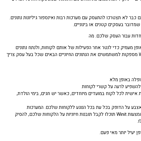
CRM (Customer relationship managemen) היא חלק חשוב בכל עסק, ועם Winit אתם כבר לא תצטרכו להתעסק עם מערכות רבות ואינספור גיליונות נתונים.
מדובר בעסקים קטנים או בינוניים.
נתונים על לקוחות באופן מעמיק כדי לנטר אחר הפעילות של אותם לקוחות, ולנתח נתונים
חיוניים. המטרה של הפעולות הללו היא לשמר ולשפר קשרי לקוחות לאורך זמן. המערכות של Winit מספקות למשתמשים את הנתונים החיוניים הבאים שכל בעל עסק צריך
טופלה באופן מלא
להשפיע לרעה על קשרי לקוחות
ישית לכל לקוח במועדים מיוחדים, כאשר יש חגים, בימי הולדת,
מערכות Winit, כך שאתם יכולים להיות עם אצבע על הדופק בכל עת בכל הנוגע ללקוחות שלכם. המערכות
המתקדמות הללו פשוטות לתפעול, כך שתוכלו לקבל את כל המידע שאתם צריכים בלי מאמץ. באמצעות Winit תוכלו לקבל תובנות חיוניות על הלקוחות שלכם, להסיק
.
ן יעיל יותר מאי פעם.