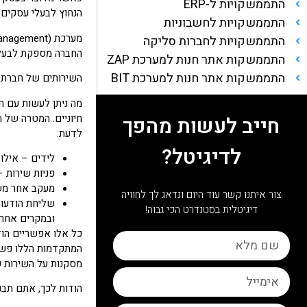
התממשקויות ל-ERP
הנחוץ לבעלי עסקים 
התממשקויות לחשבוניות
התממשקויות לחברות סליקה
החברה מספקת לבעלי 
התממשקות אתר חנות למערכת ZAP
התממשקות אתר חנות למערכת BIT
השירותים של חברת Winit ניתנים באמצעות שירותי ענן, כך שאין צורך להתעסק בתוכנות תיווך מיוחדות עבור העסק שלכם.
חייב לעשות מהפך
לדעת:
לדיגיטל?
לידים – אילו 
פניות שירות –
מעקב אחר משל
צור איתנו קשר עוד היום ונדאג לך לחוויה
שליחת הודעות
דיגיטלית בסטנדרט הכי גבוה!
ובמקרים אחר
מסקנות על השירות 
הודות לכך, אתם תבנ