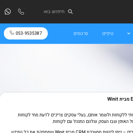
טיפים
סרטונים
053-9535387
ותי ללקוחות ולשמר אותם, בעלי עסקים צריכים לדעת מתי לקוחות
 על האופן שבו העסק שלהם התנהל עם לקוחות.
כאשר מדובר בעסק פיזי, זה עלול להיות מאתגר במיוחד, אך עבור אתרי חנות ועסקים מקוונים אחרים – ניתן ליהנות ממערכת CRM מבית Winit שמספקת את כל המידע